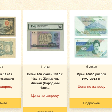
776
б 0413
б 23600
н 1940 г.
Китай 100 юаней 1990 г.
Иран 10000 риалов
оккупация
Чжунго Жэньминь
1992-2012 гг.
Иньхан (Народный
запросу
Цена по запросу
банк...
Цена по запросу
бнее
Подробнее