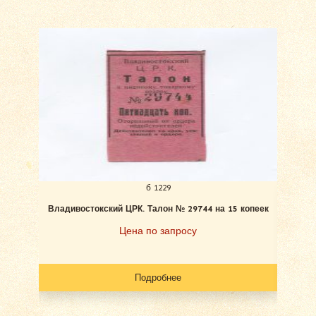
б 1229
Владивостокский ЦРК. Талон № 29744 на 15 копеек
Вла
Цена по запросу
Подробнее