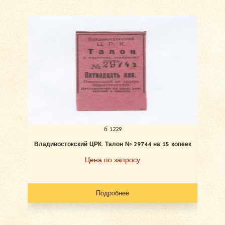
б 1229
Владивостокский ЦРК. Талон № 29744 на 15 копеек
Вла
Цена по запросу
Подробнее