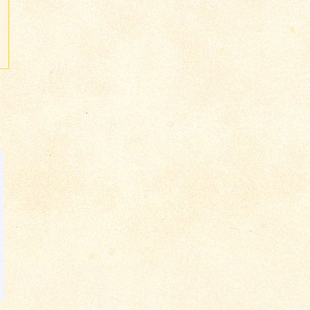
б 1266
б 11492