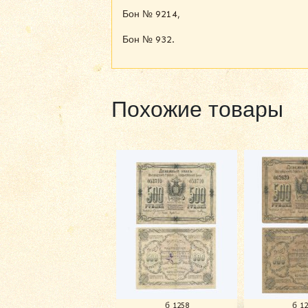
Бон № 9214,
Бон № 932.
Похожие товары
б 1258
б 1