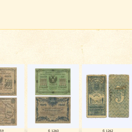
259
б 1260
б 1262