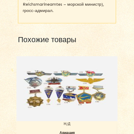
Reichsmarineamtes – морской министр),
гросс-адмирал.
Похожие товары
Н/Д
Авиация
Наб