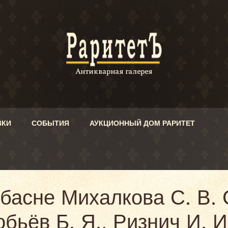
ВКИ
СОБЫТИЯ
АУКЦИОННЫЙ ДОМ РАРИТЕТ
 басне Михалкова С. В.
обьёв Б. Я., Ризнич И. И