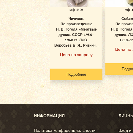
мф 4404
мф 4
Чичиков.
Собак
По произведению
По произ
Н. В. Гоголя «Мертвые
Н. В. Гогол
души». СССР 1950–
души». Л
1960 гг. ЛФЗ.
1950–19
Воробьев Б. Я., Ризнич...
Цена по 
Цена по запросу
Подро
Подробнее
ИНФОРМАЦИЯ
ЛИЧНЫ
Политика конфиденциальности
Вход и