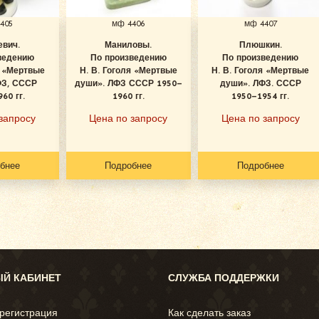
405
мф 4406
мф 4407
евич.
Маниловы.
Плюшкин.
ведению
По произведению
По произведению
я «Мертвые
Н. В. Гоголя «Мертвые
Н. В. Гоголя «Мертвые
ФЗ, СССР
души». ЛФЗ СССР 1950–
души». ЛФЗ. СССР
60 гг.
1960 гг.
1950–1954 гг.
запросу
Цена по запросу
Цена по запросу
бнее
Подробнее
Подробнее
Й КАБИНЕТ
СЛУЖБА ПОДДЕРЖКИ
 регистрация
Как сделать заказ