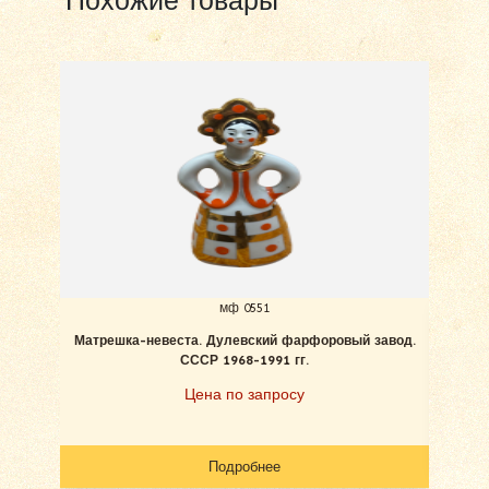
Похожие товары
мф 0551
Матрешка-невеста. Дулевский фарфоровый завод.
Жер
СССР 1968-1991 гг.
Цена по запросу
Подробнее