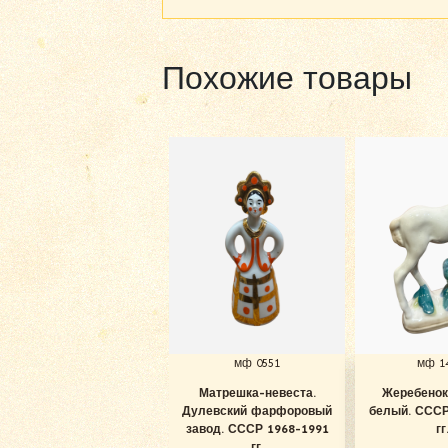
Похожие товары
мф 0551
мф 1
Матрешка-невеста.
Жеребенок
Дулевский фарфоровый
белый. СССР
завод. СССР 1968-1991
гг
гг.