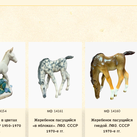
4154
мф 14161
мф 14160
 в цветах
Жеребенок пасущийся
Жеребенок пасущийся
 1950-1970
«в яблоках». ЛФЗ. СССР
гнедой. ЛФЗ. СССР
.
1970-е гг.
1970-е гг.