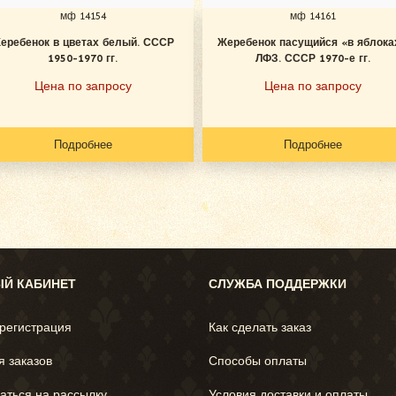
мф 14154
мф 14161
еребенок в цветах белый. СССР
Жеребенок пасущийся «в яблока
1950-1970 гг.
ЛФЗ. СССР 1970-е гг.
Цена по запросу
Цена по запросу
Подробнее
Подробнее
Й КАБИНЕТ
СЛУЖБА ПОДДЕРЖКИ
 регистрация
Как сделать заказ
я заказов
Способы оплаты
аться на рассылку
Условия доставки и оплаты