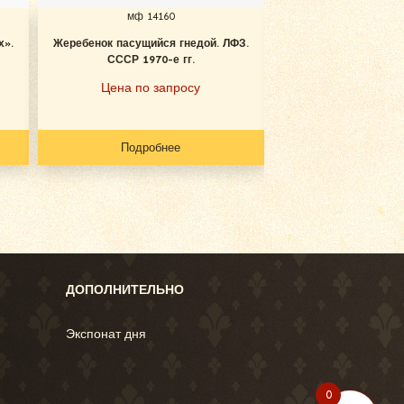
мф 14160
мф 1415
х».
Жеребенок пасущийся гнедой. ЛФЗ.
Пони рыжий. Гжель. 
СССР 1970-е гг.
гг.
Цена по запросу
Цена по за
Подробнее
Подробн
ДОПОЛНИТЕЛЬНО
Экспонат дня
0