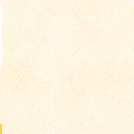
о 1377
о 3264
Тавиц А. И. «Привет
Ленин (монумент) 1917-
герою!» Изд.
1957 гг. Агитация. Изд.
«Скобелевский
ИЗОГИЗ 1957 г.
Комитет», Петроград,
Цена по запросу
Российская...
Цена по запросу
Подробнее
Подробнее