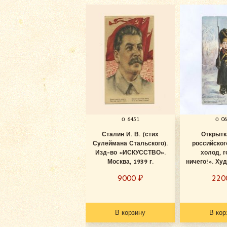
о 6451
о 0
Сталин И. В. (стих
Открытк
Сулеймана Стальского).
российског
Изд-во «ИСКУССТВО».
холод, 
Москва, 1939 г.
ничего!». Худ
9000
₽
22
В корзину
В кор