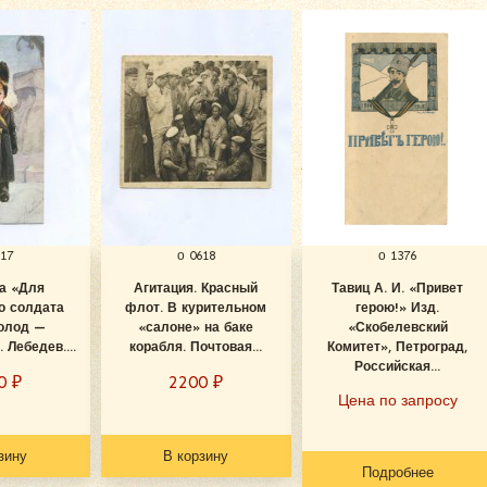
617
о 0618
о 1376
а «Для
Агитация. Красный
Тавиц А. И. «Привет
о солдата
флот. В курительном
герою!» Изд.
голод —
«салоне» на баке
«Скобелевский
. Лебедев....
корабля. Почтовая...
Комитет», Петроград,
Российская...
00
₽
2200
₽
Цена по запросу
зину
В корзину
Подробнее