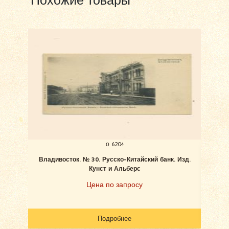
Похожие товары
о 6204
Владивосток. № 30. Русско-Китайский банк. Изд.
В
Кунст и Альберс
Цена по запросу
Подробнее