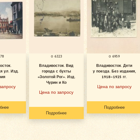
278
о 6323
о 6959
осток.
Владивосток. Вид
Владивосток. Дети
я ул. Изд.
города с бухты
у поезда. Без издания,
ния
«Золотой Рог». Изд.
1918–1925 гг.
Чурин и Ко
запросу
Цена по запросу
Цена по запросу
бнее
Подробнее
Подробнее