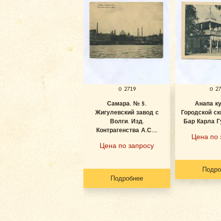
о 2719
о 2
Самара. № 5.
Анапа к
Жигулевский завод с
Городской ск
Волги. Изд.
Бар Карла Гу
Контрагенства А.С....
Цена по 
Цена по запросу
Подро
Подробнее