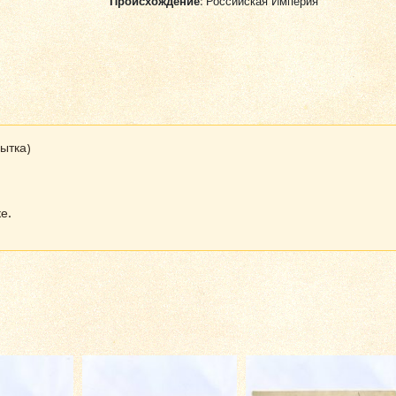
Происхождение:
Российская Империя
рытка)
е.