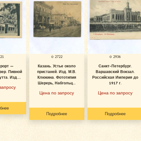
721
о 2722
о 2936
урорт —
Казань. Устье около
Санкт-Петербург.
вер. Пивной
пристаней. Изд. М.В.
Варшавский Вокзал.
тта. Изд....
Клюкина. Фототипия
Российская Империя до
Шерерь, Набгольц...
1917 г.
запросу
Цена по запросу
Цена по запросу
бнее
Подробнее
Подробнее