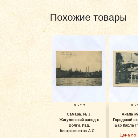
Похожие товары
о 2719
о 2
Самара. № 5.
Анапа к
Жигулевский завод с
Городской ск
Волги. Изд.
Бар Карла Гу
Контрагенства А.С....
Цена по 