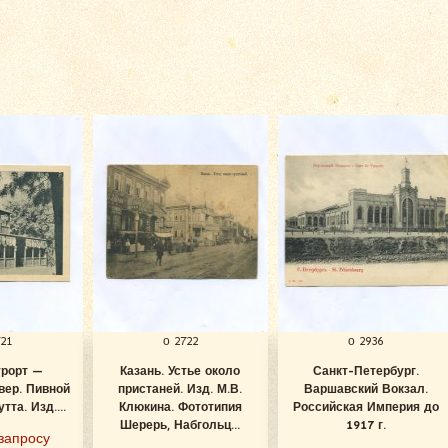
721
о 2722
о 2936
урорт —
Казань. Устье около
Санкт-Петербург.
вер. Пивной
пристаней. Изд. М.В.
Варшавский Вокзал.
тта. Изд....
Клюкина. Фототипия
Российская Империя до
Шерерь, Набгольц...
1917 г.
запросу