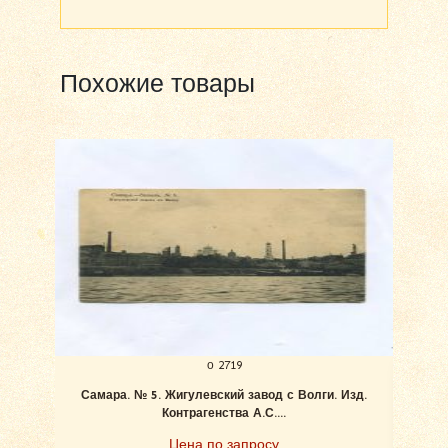
Похожие товары
о 2719
Самара. № 5. Жигулевский завод с Волги. Изд.
Ан
Контрагенства А.С....
Цена по запросу