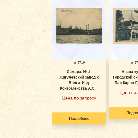
о 2719
о 2
Самара. № 5.
Анапа к
Жигулевский завод с
Городской ск
Волги. Изд.
Бар Карла Гу
Контрагенства А.С....
Цена по 
Цена по запросу
Подро
Подробнее