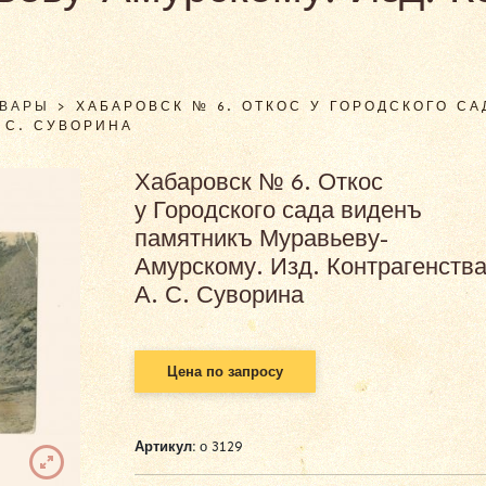
ОВАРЫ
>
ХАБАРОВСК № 6. ОТКОС У ГОРОДСКОГО С
 С. СУВОРИНА
Хабаровск № 6. Откос
у Городского сада виденъ
памятникъ Муравьеву-
Амурскому. Изд. Контрагенств
А. С. Суворина
Цена по запросу
Артикул:
о 3129