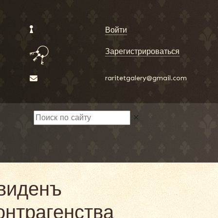
Войти
Зарегистрироваться
raritetgalery@gmail.com
✕
 виденъ
онтрагенства