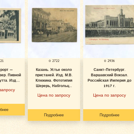
721
о 2722
о 2936
урорт —
Казань. Устье около
Санкт-Петербург.
вер. Пивной
пристаней. Изд. М.В.
Варшавский Вокзал.
тта. Изд....
Клюкина. Фототипия
Российская Империя до
Шерерь, Набгольц...
1917 г.
запросу
Цена по запросу
Цена по запросу
бнее
Подробнее
Подробнее