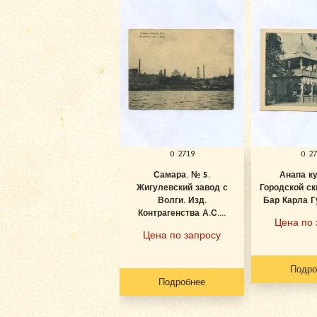
о 2719
о 2
Самара. № 5.
Анапа к
Жигулевский завод с
Городской ск
Волги. Изд.
Бар Карла Гу
Контрагенства А.С....
Цена по 
Цена по запросу
Подро
Подробнее