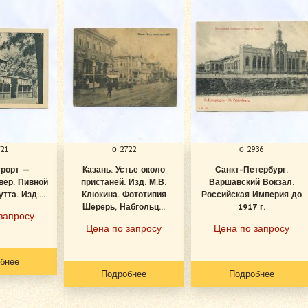
721
о 2722
о 2936
урорт —
Казань. Устье около
Санкт-Петербург.
вер. Пивной
пристаней. Изд. М.В.
Варшавский Вокзал.
тта. Изд....
Клюкина. Фототипия
Российская Империя до
Шерерь, Набгольц...
1917 г.
запросу
Цена по запросу
Цена по запросу
бнее
Подробнее
Подробнее