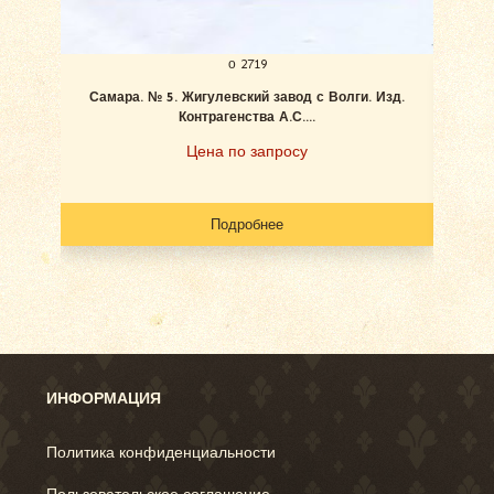
о 2719
Самара. № 5. Жигулевский завод с Волги. Изд.
Ан
Контрагенства А.С....
Цена по запросу
Подробнее
ИНФОРМАЦИЯ
Политика конфиденциальности