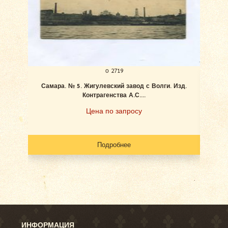
о 2719
Самара. № 5. Жигулевский завод с Волги. Изд.
Ан
Контрагенства А.С....
Цена по запросу
Подробнее
ИНФОРМАЦИЯ