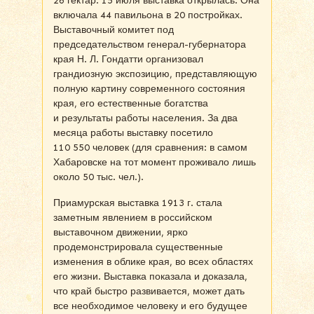
26 гектар. 15 июля выставка открылась. Она
включала 44 павильона в 20 постройках.
Выставочный комитет под
председательством генерал-губернатора
края Н. Л. Гондатти организовал
грандиозную экспозицию, представляющую
полную картину современного состояния
края, его естественные богатства
и результаты работы населения. За два
месяца работы выставку посетило
110 550 человек (для сравнения: в самом
Хабаровске на тот момент проживало лишь
около 50 тыс. чел.).
Приамурская выставка 1913 г. стала
заметным явлением в российском
выставочном движении, ярко
продемонстрировала существенные
изменения в облике края, во всех областях
его жизни. Выставка показала и доказала,
что край быстро развивается, может дать
все необходимое человеку и его будущее