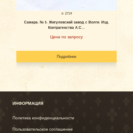
о 2719
Самара. № 5. Жигулевский завод с Волги. Изд.
Ан
Контрагенства А.С....
Цена по запросу
Подробнее
ИНФОРМАЦИЯ
Политика конфиденциальности
Пользовательское соглашение