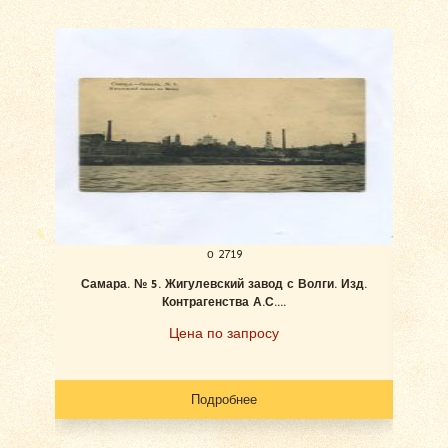
о 2719
Самара. № 5. Жигулевский завод с Волги. Изд.
Ан
Контрагенства А.С....
Цена по запросу
Подробнее