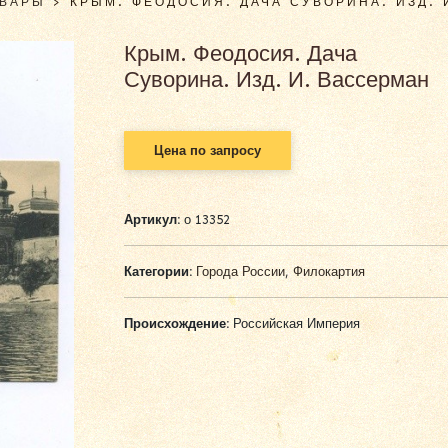
ОВАРЫ
>
КРЫМ. ФЕОДОСИЯ. ДАЧА СУВОРИНА. ИЗД. 
Крым. Феодосия. Дача
Суворина. Изд. И. Вассерман
Цена по запросу
Артикул:
о 13352
Категории:
Города России
,
Филокартия
Происхождение:
Российская Империя