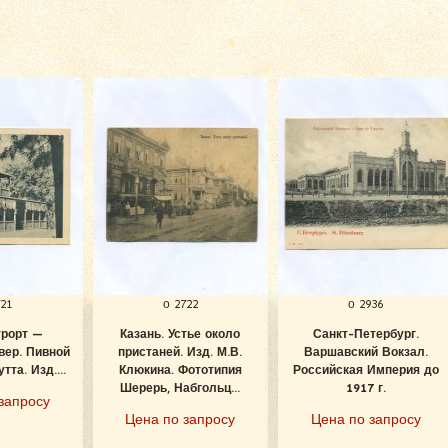
721
о 2722
о 2936
урорт —
Казань. Устье около
Санкт-Петербург.
вер. Пивной
пристаней. Изд. М.В.
Варшавский Вокзал.
тта. Изд....
Клюкина. Фототипия
Российская Империя до
Шерерь, Набгольц...
1917 г.
запросу
Цена по запросу
Цена по запросу