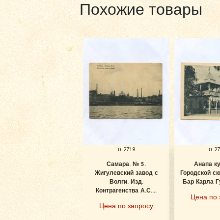
Похожие товары
о 2719
о 2
Самара. № 5.
Анапа к
Жигулевский завод с
Городской ск
Волги. Изд.
Бар Карла Гу
Контрагенства А.С....
Цена по 
Цена по запросу