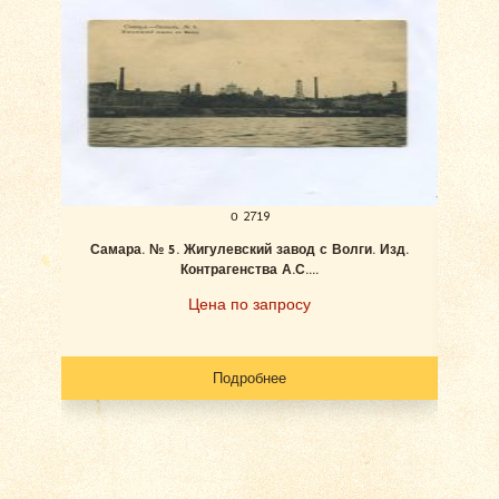
о 2719
Самара. № 5. Жигулевский завод с Волги. Изд.
Ан
Контрагенства А.С....
Цена по запросу
Подробнее