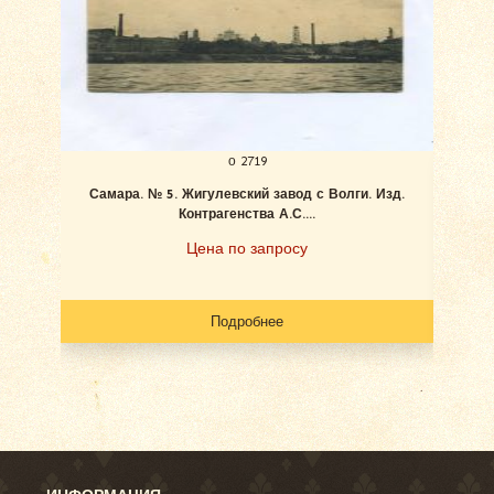
о 2719
Самара. № 5. Жигулевский завод с Волги. Изд.
Ан
Контрагенства А.С....
Цена по запросу
Подробнее