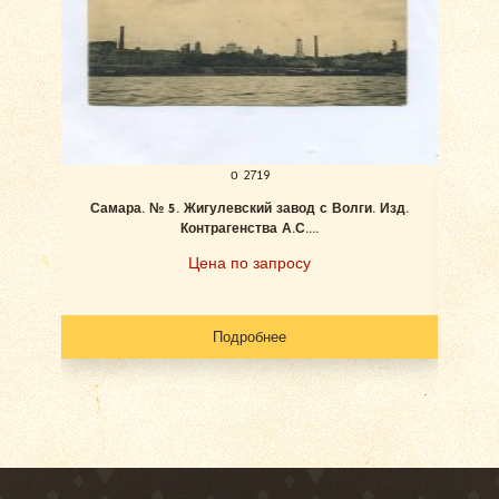
о 2719
Самара. № 5. Жигулевский завод с Волги. Изд.
Ан
Контрагенства А.С....
Цена по запросу
Подробнее