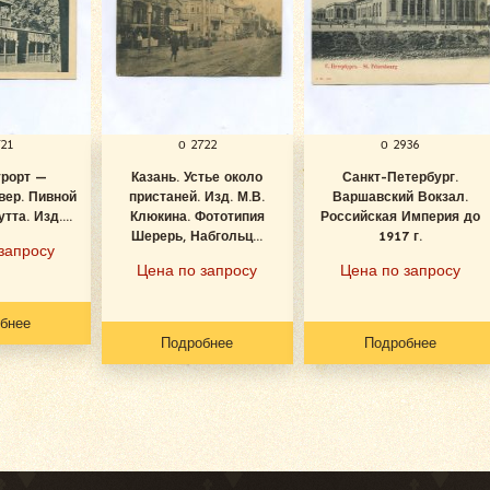
721
о 2722
о 2936
урорт —
Казань. Устье около
Санкт-Петербург.
вер. Пивной
пристаней. Изд. М.В.
Варшавский Вокзал.
тта. Изд....
Клюкина. Фототипия
Российская Империя до
Шерерь, Набгольц...
1917 г.
запросу
Цена по запросу
Цена по запросу
бнее
Подробнее
Подробнее