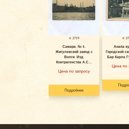
о 2719
о 2
Самара. № 5.
Анапа к
Жигулевский завод с
Городской ск
Волги. Изд.
Бар Карла Гу
Контрагенства А.С....
Цена по 
Цена по запросу
Подро
Подробнее