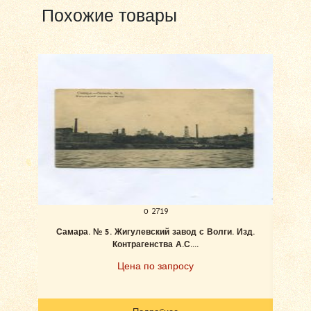
Похожие товары
о 2719
Самара. № 5. Жигулевский завод с Волги. Изд.
Ан
Контрагенства А.С....
Цена по запросу