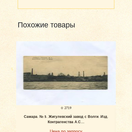
Похожие товары
о 2719
Самара. № 5. Жигулевский завод с Волги. Изд.
Ан
Контрагенства А.С....
Цена по запросу