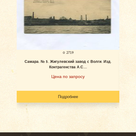
о 2719
Самара. № 5. Жигулевский завод с Волги. Изд.
Ан
Контрагенства А.С....
Цена по запросу
Подробнее