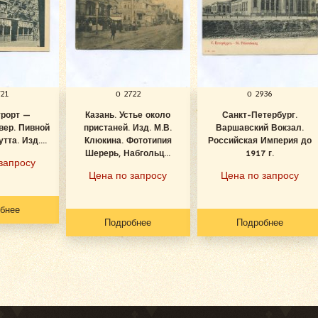
721
о 2722
о 2936
урорт —
Казань. Устье около
Санкт-Петербург.
вер. Пивной
пристаней. Изд. М.В.
Варшавский Вокзал.
тта. Изд....
Клюкина. Фототипия
Российская Империя до
Шерерь, Набгольц...
1917 г.
запросу
Цена по запросу
Цена по запросу
бнее
Подробнее
Подробнее