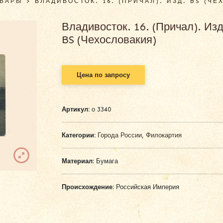
ОВАРЫ
>
ВЛАДИВОСТОК. 16. (ПРИЧАЛ). ИЗД. BS (Ч
Владивосток. 16. (Причал). Изд
BS (Чехословакия)
Цена по запросу
Артикул:
о 3340
Категории:
Города России
,
Филокартия
Материал:
Бумага
Происхождение:
Российская Империя