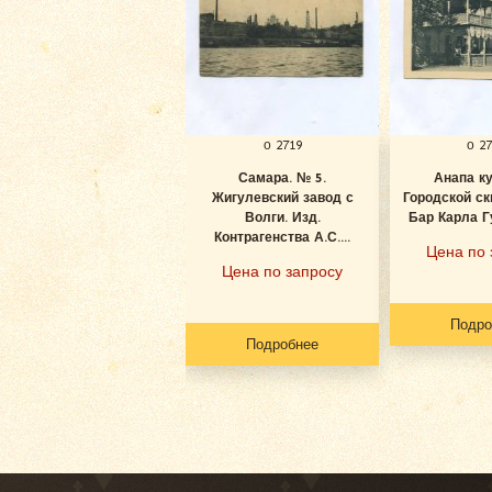
о 2719
о 2
Самара. № 5.
Анапа к
Жигулевский завод с
Городской ск
Волги. Изд.
Бар Карла Гу
Контрагенства А.С....
Цена по 
Цена по запросу
Подро
Подробнее