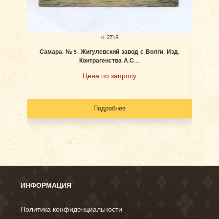
о 2719
Самара. № 5. Жигулевский завод с Волги. Изд.
Ан
Контрагенства А.С....
Цена по запросу
Подробнее
ИНФОРМАЦИЯ
Политика конфиденциальности