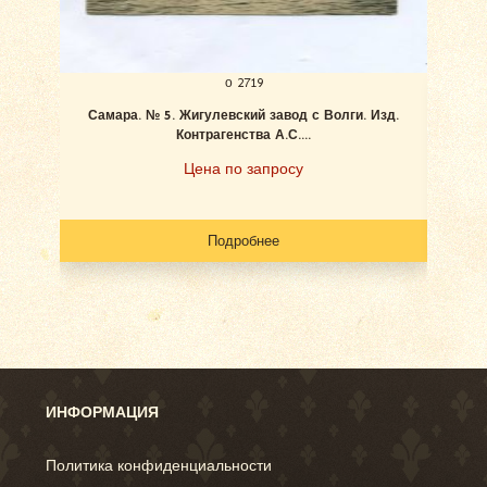
о 2719
Самара. № 5. Жигулевский завод с Волги. Изд.
Ан
Контрагенства А.С....
Цена по запросу
Подробнее
ИНФОРМАЦИЯ
Политика конфиденциальности