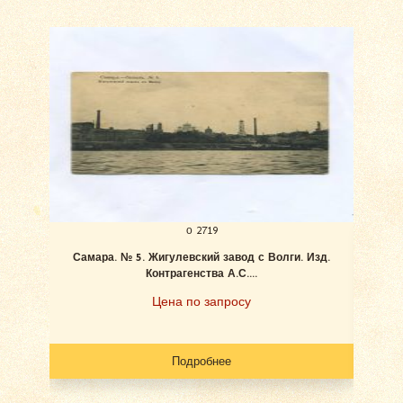
о 2719
Самара. № 5. Жигулевский завод с Волги. Изд.
Ан
Контрагенства А.С....
Цена по запросу
Подробнее