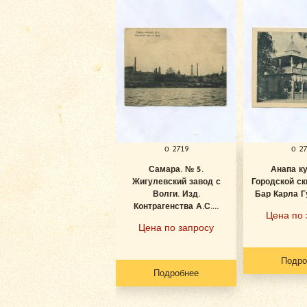
о 2719
о 2
Самара. № 5.
Анапа к
Жигулевский завод с
Городской ск
Волги. Изд.
Бар Карла Гу
Контрагенства А.С....
Цена по 
Цена по запросу
Подро
Подробнее