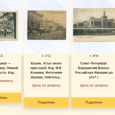
721
о 2722
о 2936
урорт —
Казань. Устье около
Санкт-Петербург.
вер. Пивной
пристаней. Изд. М.В.
Варшавский Вокзал.
тта. Изд....
Клюкина. Фототипия
Российская Империя до
Шерерь, Набгольц...
1917 г.
запросу
Цена по запросу
Цена по запросу
бнее
Подробнее
Подробнее