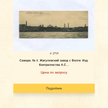
о 2719
Самара. № 5. Жигулевский завод с Волги. Изд.
Ан
Контрагенства А.С....
Цена по запросу
Подробнее