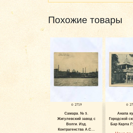
Похожие товары
о 2719
о 2
Самара. № 5.
Анапа к
Жигулевский завод с
Городской ск
Волги. Изд.
Бар Карла Гу
Контрагенства А.С....