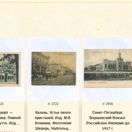
721
о 2722
о 2936
урорт —
Казань. Устье около
Санкт-Петербург.
вер. Пивной
пристаней. Изд. М.В.
Варшавский Вокзал.
тта. Изд....
Клюкина. Фототипия
Российская Империя до
Шерерь, Набгольц...
1917 г.