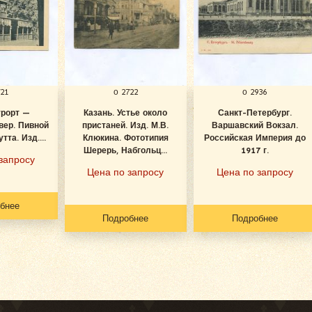
721
о 2722
о 2936
урорт —
Казань. Устье около
Санкт-Петербург.
вер. Пивной
пристаней. Изд. М.В.
Варшавский Вокзал.
тта. Изд....
Клюкина. Фототипия
Российская Империя до
Шерерь, Набгольц...
1917 г.
запросу
Цена по запросу
Цена по запросу
бнее
Подробнее
Подробнее