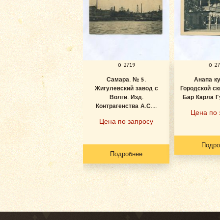
о 2719
о 2
Самара. № 5.
Анапа к
Жигулевский завод с
Городской ск
Волги. Изд.
Бар Карла Гу
Контрагенства А.С....
Цена по 
Цена по запросу
Подро
Подробнее