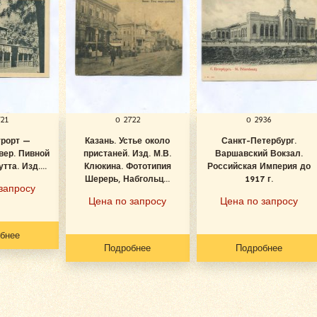
721
о 2722
о 2936
урорт —
Казань. Устье около
Санкт-Петербург.
вер. Пивной
пристаней. Изд. М.В.
Варшавский Вокзал.
тта. Изд....
Клюкина. Фототипия
Российская Империя до
Шерерь, Набгольц...
1917 г.
запросу
Цена по запросу
Цена по запросу
бнее
Подробнее
Подробнее