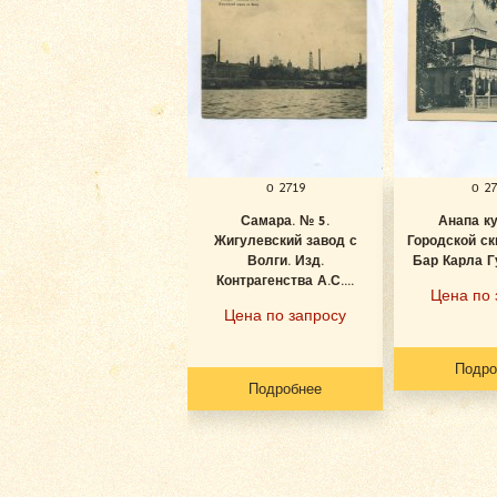
о 2719
о 2
Самара. № 5.
Анапа к
Жигулевский завод с
Городской ск
Волги. Изд.
Бар Карла Гу
Контрагенства А.С....
Цена по 
Цена по запросу
Подро
Подробнее