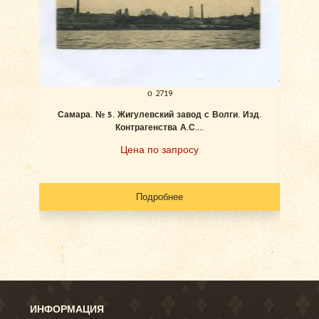
о 2719
Самара. № 5. Жигулевский завод с Волги. Изд.
Ан
Контрагенства А.С....
Цена по запросу
Подробнее
ИНФОРМАЦИЯ