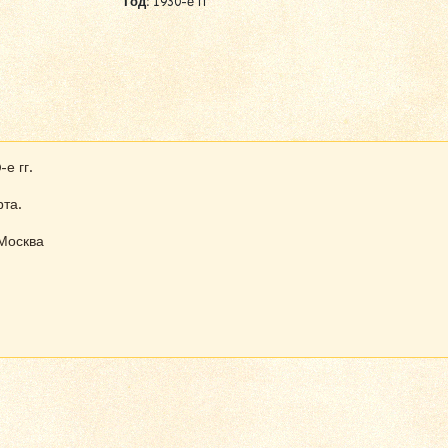
Год:
1930-е гг
е гг.
рта.
Москва