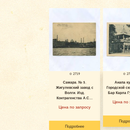
о 2719
о 2
Самара. № 5.
Анапа к
Жигулевский завод с
Городской ск
Волги. Изд.
Бар Карла Гу
Контрагенства А.С....
Цена по 
Цена по запросу
Подро
Подробнее