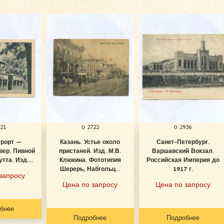
721
о 2722
о 2936
урорт —
Казань. Устье около
Санкт-Петербург.
вер. Пивной
пристаней. Изд. М.В.
Варшавский Вокзал.
тта. Изд....
Клюкина. Фототипия
Российская Империя до
Шерерь, Набгольц...
1917 г.
запросу
Цена по запросу
Цена по запросу
бнее
Подробнее
Подробнее