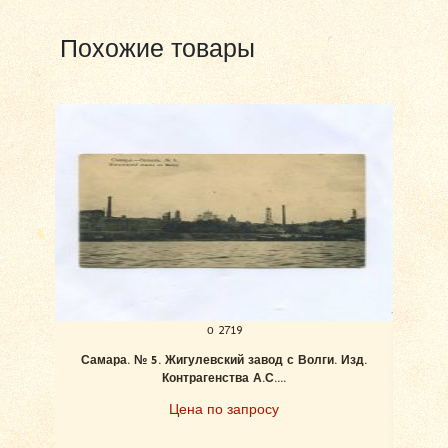
Похожие товары
о 2719
Самара. № 5. Жигулевский завод с Волги. Изд.
Ан
Контрагенства А.С....
Цена по запросу