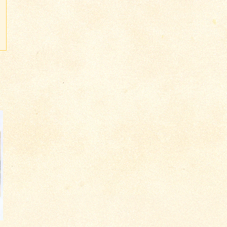
о 2941
о 2939