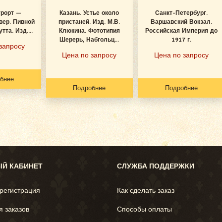
урорт —
Казань. Устье около
Санкт-Петербург.
вер. Пивной
пристаней. Изд. М.В.
Варшавский Вокзал.
тта. Изд....
Клюкина. Фототипия
Российская Империя до
Шерерь, Набгольц...
1917 г.
запросу
Цена по запросу
Цена по запросу
бнее
Подробнее
Подробнее
Й КАБИНЕТ
СЛУЖБА ПОДДЕРЖКИ
 регистрация
Как сделать заказ
я заказов
Способы оплаты