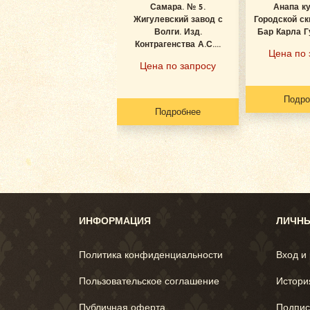
Самара. № 5.
Анапа к
Жигулевский завод с
Городской ск
Волги. Изд.
Бар Карла Гу
Контрагенства А.С....
Цена по 
Цена по запросу
Подро
Подробнее
ИНФОРМАЦИЯ
ЛИЧНЫ
Политика конфиденциальности
Вход и
Пользовательское соглашение
Истори
Публичная оферта
Подпис