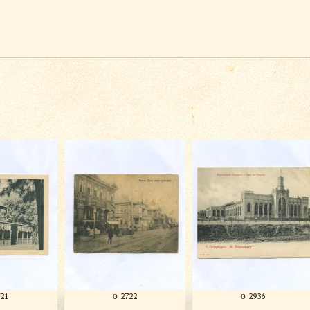
721
о 2722
о 2936