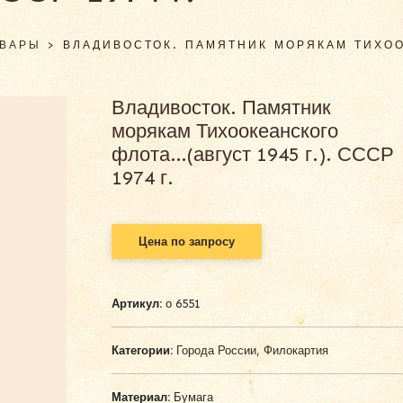
ОВАРЫ
>
ВЛАДИВОСТОК. ПАМЯТНИК МОРЯКАМ ТИХООК
Владивосток. Памятник
морякам Тихоокеанского
флота…(август 1945 г.). СССР
1974 г.
Цена по запросу
Артикул:
о 6551
Категории:
Города России
,
Филокартия
Материал:
Бумага