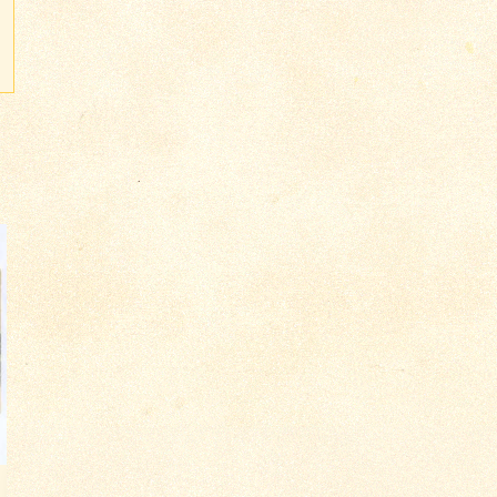
о 2941
о 2939