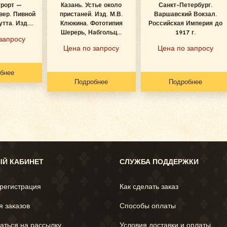
урорт —
Казань. Устье около
Санкт-Петербург.
вер. Пивной
пристаней. Изд. М.В.
Варшавский Вокзал.
тта. Изд....
Клюкина. Фототипия
Российская Империя до
Шерерь, Набгольц...
1917 г.
запросу
Цена по запросу
Цена по запросу
бнее
Подробнее
Подробнее
Й КАБИНЕТ
СЛУЖБА ПОДДЕРЖКИ
 регистрация
Как сделать заказ
я заказов
Способы оплаты
аться на рассылку
Условия доставки и оплаты