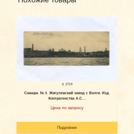
о 2719
Самара. № 5. Жигулевский завод с Волги. Изд.
Ан
Контрагенства А.С....
Цена по запросу
Подробнее