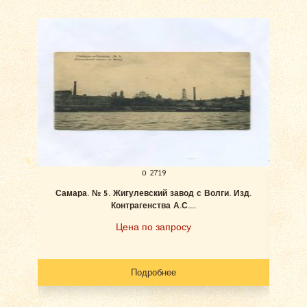
о 2719
Самара. № 5. Жигулевский завод с Волги. Изд.
Ан
Контрагенства А.С....
Цена по запросу
Подробнее