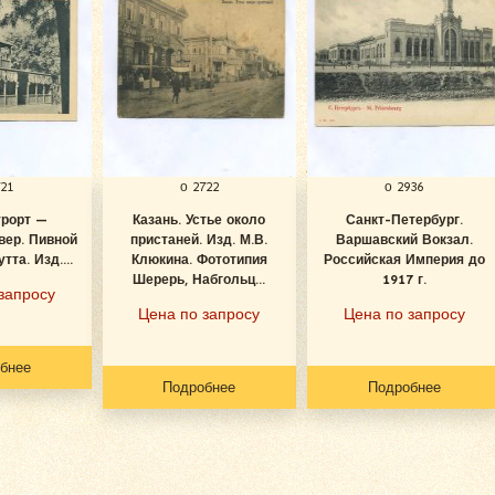
721
о 2722
о 2936
урорт —
Казань. Устье около
Санкт-Петербург.
вер. Пивной
пристаней. Изд. М.В.
Варшавский Вокзал.
тта. Изд....
Клюкина. Фототипия
Российская Империя до
Шерерь, Набгольц...
1917 г.
запросу
Цена по запросу
Цена по запросу
бнее
Подробнее
Подробнее