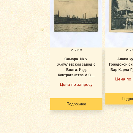
о 2719
о 2
Самара. № 5.
Анапа к
Жигулевский завод с
Городской ск
Волги. Изд.
Бар Карла Гу
Контрагенства А.С....
Цена по 
Цена по запросу
Подро
Подробнее