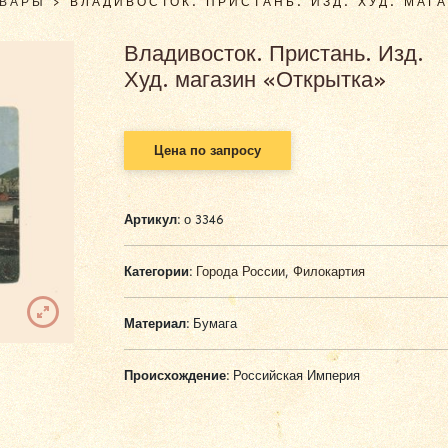
ОВАРЫ
>
ВЛАДИВОСТОК. ПРИСТАНЬ. ИЗД. ХУД. МАГ
Владивосток. Пристань. Изд.
Худ. магазин «Открытка»
Цена по запросу
Артикул:
о 3346
Категории:
Города России
,
Филокартия
Материал:
Бумага
Происхождение:
Российская Империя