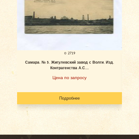
о 2719
Самара. № 5. Жигулевский завод с Волги. Изд.
Ан
Контрагенства А.С....
Цена по запросу
Подробнее