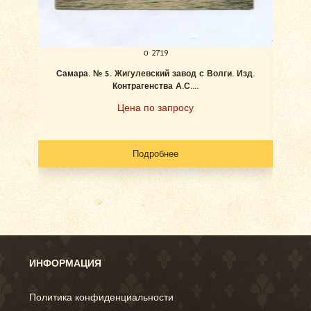
о 2719
Самара. № 5. Жигулевский завод с Волги. Изд.
Ан
Контрагенства А.С....
Цена по запросу
Подробнее
ИНФОРМАЦИЯ
Политика конфиденциальности