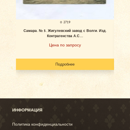
о 2719
Самара. № 5. Жигулевский завод с Волги. Изд.
Ан
Контрагенства А.С....
Цена по запросу
Подробнее
ИНФОРМАЦИЯ
Политика конфиденциальности