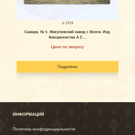
о 2719
Самара. № 5. Жигулевский завод с Волги. Изд.
Ан
Контрагенства А.С....
Цена по запросу
Подробнее
ИНФОРМАЦИЯ
Политика конфиденциальности